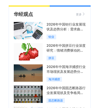
华经观点
更多
2026年中国钽行业发展现
状及趋势分析：需求曲线
陡峭与供给曲线平缓的博
钽业
弈加剧「图」
2026年中国拼豆行业深度
研究：情绪消费驱动的新
兴手工赛道「图」
拼豆
2026年中国海洋捕捞行业
市场现状及发展趋势分
析：科技赋能与智能化转
海洋捕捞
型加速「图」
2026年中国固态断路器行
业发展现状及竞争格局分
析：国际巨头领跑技术，
固态断路器
国内企业加速追赶「图」