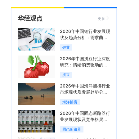
华经观点
更多
2026年中国钽行业发展现
状及趋势分析：需求曲线
陡峭与供给曲线平缓的博
钽业
弈加剧「图」
2026年中国拼豆行业深度
研究：情绪消费驱动的新
兴手工赛道「图」
拼豆
2026年中国海洋捕捞行业
市场现状及发展趋势分
析：科技赋能与智能化转
海洋捕捞
型加速「图」
2026年中国固态断路器行
业发展现状及竞争格局分
析：国际巨头领跑技术，
固态断路器
国内企业加速追赶「图」