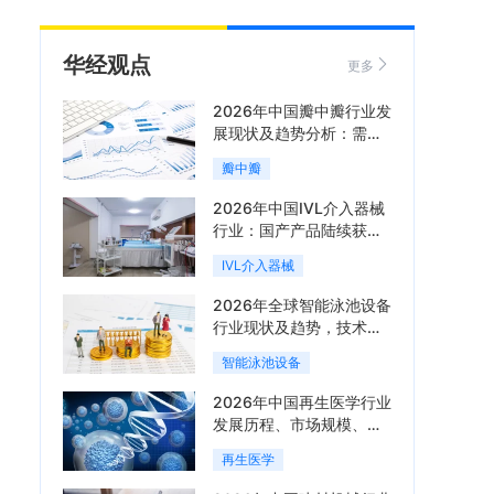
华经观点
更多
2026年中国瓣中瓣行业发
展现状及趋势分析：需求
可持续释放，市场发展前
瓣中瓣
景良好「图」
2026年中国IVL介入器械
行业：国产产品陆续获
批，市场将进入持续高增
IVL介入器械
长阶段「图」
2026年全球智能泳池设备
行业现状及趋势，技术端
朝着系统集成、绿色节能
智能泳池设备
方向迭代「图」
2026年中国再生医学行业
发展历程、市场规模、相
关政策、产业链、竞争格
再生医学
局及发展潜力分析「图」