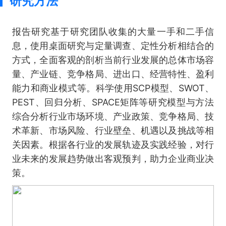
研究方法
报告研究基于研究团队收集的大量一手和二手信
息，使用桌面研究与定量调查、定性分析相结合的
方式，全面客观的剖析当前行业发展的总体市场容
量、产业链、竞争格局、进出口、经营特性、盈利
能力和商业模式等。科学使用SCP模型、SWOT、
PEST、回归分析、SPACE矩阵等研究模型与方法
综合分析行业市场环境、产业政策、竞争格局、技
术革新、市场风险、行业壁垒、机遇以及挑战等相
关因素。根据各行业的发展轨迹及实践经验，对行
业未来的发展趋势做出客观预判，助力企业商业决
策。