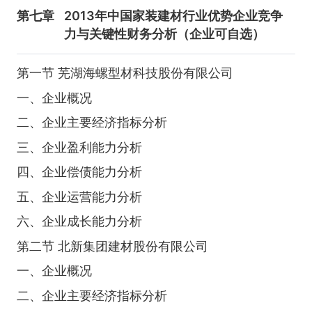
第七章
2013年中国家装建材行业优势企业竞争
力与关键性财务分析（企业可自选）
第一节 芜湖海螺型材科技股份有限公司
一、企业概况
二、企业主要经济指标分析
三、企业盈利能力分析
四、企业偿债能力分析
五、企业运营能力分析
六、企业成长能力分析
第二节 北新集团建材股份有限公司
一、企业概况
二、企业主要经济指标分析