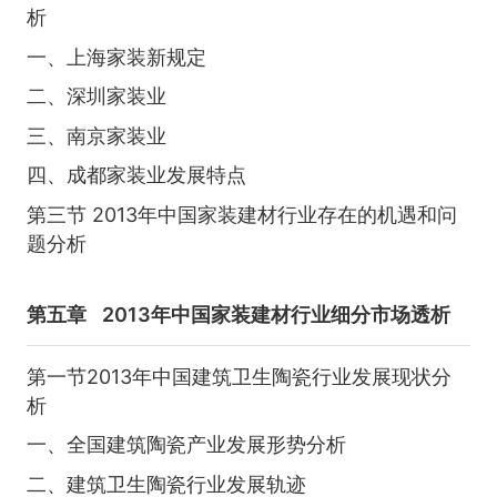
析
一、上海家装新规定
二、深圳家装业
三、南京家装业
四、成都家装业发展特点
第三节 2013年中国家装建材行业存在的机遇和问
题分析
第五章
2013年中国家装建材行业细分市场透析
第一节2013年中国建筑卫生陶瓷行业发展现状分
析
一、全国建筑陶瓷产业发展形势分析
二、建筑卫生陶瓷行业发展轨迹