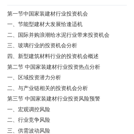
第一节中国家装建材行业投资机会
一、节能型建材大发展恰逢适机
二、国际并购浪潮给水泥行业带来投资机会
三、玻璃行业的投资机会分析
四、新型建筑材料行业的投资机会概述
第二节 中国家装建材行业投资热点分析
一、区域投资潜力分析
二、与产业链相关的投资机会分析
第三节 中国家装建材行业投资风险预警
一、宏观调控风险
二、行业竞争风险
三、供需波动风险