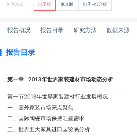
纸介版
电子+纸介版
交付方式
电子版
报告概况
报告目录
研究方法
数据来源
报告目录
第一章
2013年世界家装建材市场动态分析
第一节2013年世界家装建材行业发展概况
一、国外家装市场亮点聚焦
二、国际陶瓷市场保持旺盛需求
三、世界五大家具进口国贸易分析