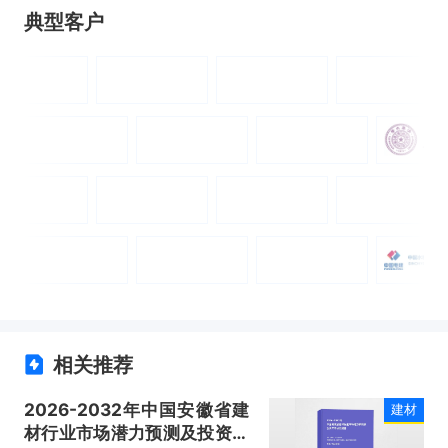
典型客户
相关推荐
2026-2032年中国安徽省建
建材
材行业市场潜力预测及投资方