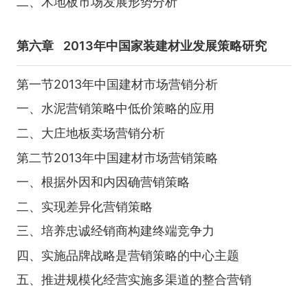
二、木地板市场发展形势分析
第六章
2013年中国家装建材业发展策略研究
第一节2013年中国建材市场营销分析
一、水泥营销策略中低价策略的应用
二、大庄地板卖场营销分析
第二节2013年中国建材市场营销策略
一、根据外因和内因确营销策略
二、实现差异化营销策略
三、培养忠诚经销商构建终端竞争力
四、实施品牌战略是营销策略的中心主题
五、推进规模化经营实施多渠道的整合营销