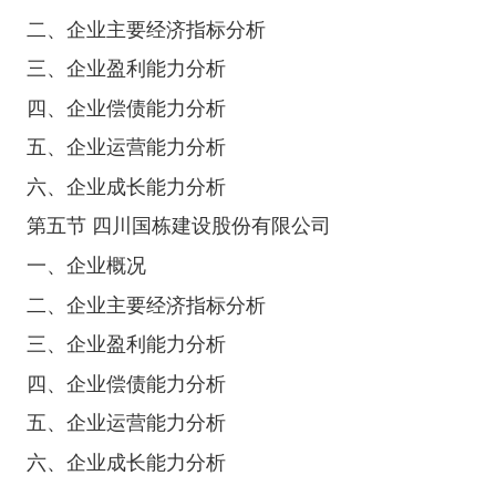
二、企业主要经济指标分析
三、企业盈利能力分析
四、企业偿债能力分析
五、企业运营能力分析
六、企业成长能力分析
第五节 四川国栋建设股份有限公司
一、企业概况
二、企业主要经济指标分析
三、企业盈利能力分析
四、企业偿债能力分析
五、企业运营能力分析
六、企业成长能力分析