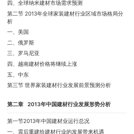
四、全球纳米建材市场需求预测
第二节 2013年全球家装建材行业区域市场格局分
析
一、美国
二、俄罗斯
三、罗马尼亚
四、越南建材价格将继续上涨
五、中东
第三节 世界家装建材行业发展前景预测分析
第二章
2013年中国建材行业发展形势分析
第一节2013年中国建材业运行总况
一、震后重建给建材行业的发展带来机遇