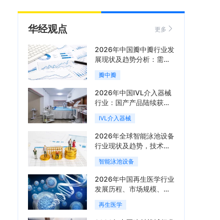
华经观点
更多
2026年中国瓣中瓣行业发
展现状及趋势分析：需求
可持续释放，市场发展前
瓣中瓣
景良好「图」
2026年中国IVL介入器械
行业：国产产品陆续获
批，市场将进入持续高增
IVL介入器械
长阶段「图」
2026年全球智能泳池设备
行业现状及趋势，技术端
朝着系统集成、绿色节能
智能泳池设备
方向迭代「图」
2026年中国再生医学行业
发展历程、市场规模、相
关政策、产业链、竞争格
再生医学
局及发展潜力分析「图」