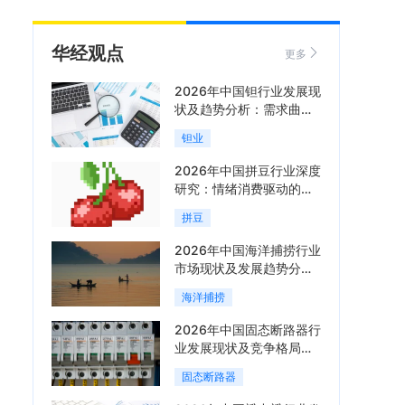
华经观点
更多
2026年中国钽行业发展现
状及趋势分析：需求曲线
陡峭与供给曲线平缓的博
钽业
弈加剧「图」
2026年中国拼豆行业深度
研究：情绪消费驱动的新
兴手工赛道「图」
拼豆
2026年中国海洋捕捞行业
市场现状及发展趋势分
析：科技赋能与智能化转
海洋捕捞
型加速「图」
2026年中国固态断路器行
业发展现状及竞争格局分
析：国际巨头领跑技术，
固态断路器
国内企业加速追赶「图」