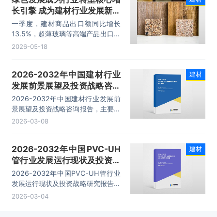
长引擎 成为建材行业发展新亮
点
一季度，建材商品出口额同比增长
13.5%，超薄玻璃等高端产品出口增
幅超30%，国际竞争力持续提升。
2026-05-18
2026-2032年中国建材行业
建材
发展前景展望及投资战略咨询
报告
2026-2032年中国建材行业发展前
景展望及投资战略咨询报告，主要包
括行业竞争力剖析、投资现状及风险
2026-03-08
预警、投资统计分析、前景及趋势分
析等内容。
2026-2032年中国PVC-UH
建材
管行业发展运行现状及投资战
略研究报告
2026-2032年中国PVC-UH管行业
发展运行现状及投资战略研究报告，
主要包括行业重点企业竞争力分析、
2026-03-04
市场竞争策略建议、投资前景分析、
投资的建议及观点等内容。