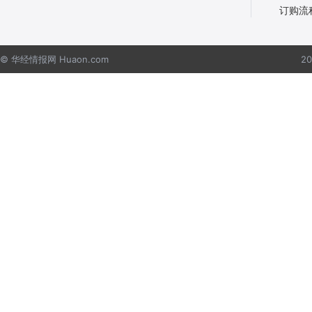
订购流
© 华经情报网 Huaon.com
2