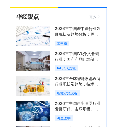
华经观点
更多
2026年中国瓣中瓣行业发
展现状及趋势分析：需求
可持续释放，市场发展前
瓣中瓣
景良好「图」
2026年中国IVL介入器械
行业：国产产品陆续获
批，市场将进入持续高增
IVL介入器械
长阶段「图」
2026年全球智能泳池设备
行业现状及趋势，技术端
朝着系统集成、绿色节能
智能泳池设备
方向迭代「图」
2026年中国再生医学行业
发展历程、市场规模、相
关政策、产业链、竞争格
再生医学
局及发展潜力分析「图」