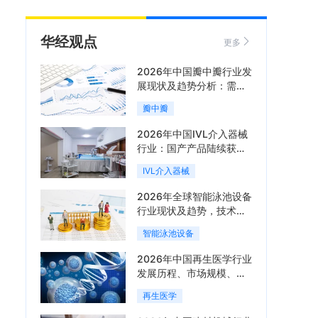
华经观点
更多
2026年中国瓣中瓣行业发
展现状及趋势分析：需求
可持续释放，市场发展前
瓣中瓣
景良好「图」
2026年中国IVL介入器械
行业：国产产品陆续获
批，市场将进入持续高增
IVL介入器械
长阶段「图」
2026年全球智能泳池设备
行业现状及趋势，技术端
朝着系统集成、绿色节能
智能泳池设备
方向迭代「图」
2026年中国再生医学行业
发展历程、市场规模、相
关政策、产业链、竞争格
再生医学
局及发展潜力分析「图」