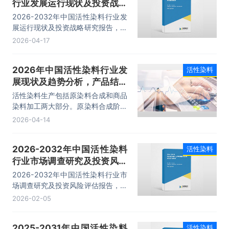
行业发展运行现状及投资战略
研究报告
2026-2032年中国活性染料行业发
展运行现状及投资战略研究报告，主
要包括行业重点企业竞争力分析、市
2026-04-17
场竞争策略建议、未来发展预测及投
资前景分析、投资的建议及观点等内
2026年中国活性染料行业发
活性染料
容。
展现状及趋势分析，产品结构
优化，企业转向中高端产品
活性染料生产包括原染料合成和商品
「图」
染料加工两大部分。原染料合成阶段
是染料中间体、无机原料等化合物进
2026-04-14
行化学反应的阶段，直接决定了染料
的主要染色性能。商品染料加工阶段
2026-2032年中国活性染料
活性染料
把每一批原染料进行染色或印花打
行业市场调查研究及投资风险
样、测定、对比，通过添加剂拼混调
整到所要求标准，主要有干拼混工艺
评估报告
2026-2032年中国活性染料行业市
和湿拼混工艺两种加工方法。活性产
场调查研究及投资风险评估报告，主
量在所有染料品种中居于第二位，目
要包括国内竞争分析、行业上、下游
2026-02-05
前是纺织业的常用染料之一及染料开
产业链分析、发展预测及投资前景分
发与发展的重点方向之一，据统计
析、投资的建议及观点等内容。
2024年我国活性染料产量约为28.3
2025-2031年中国活性染料
活性染料