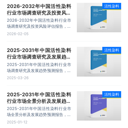
的主要染色性能。商品染料加工阶段
2026-2032年中国活性染料
活性染料
把每一批原染料进行染色或印花打
行业市场调查研究及投资风险
样、测定、对比，通过添加剂拼混调
整到所要求标准，主要有干拼混工艺
评估报告
2026-2032年中国活性染料行业市
和湿拼混工艺两种加工方法。活性产
场调查研究及投资风险评估报告，主
量在所有染料品种中居于第二位，目
要包括国内竞争分析、行业上、下游
2026-02-05
前是纺织业的常用染料之一及染料开
产业链分析、发展预测及投资前景分
发与发展的重点方向之一，据统计
析、投资的建议及观点等内容。
2024年我国活性染料产量约为28.3
2025-2031年中国活性染料
活性染料
万吨。
行业市场调查研究及发展趋势
预测报告
2025-2031年中国活性染料行业市
场调查研究及发展趋势预测报告，主
要包括行业重点企业竞争力分析、市
2025-03-26
场竞争策略建议、未来发展预测及投
资前景分析、投资的建议及观点等内
2025-2031年中国活性染料
活性染料
容。
行业市场全景分析及发展趋势
预测报告
2025-2031年中国活性染料行业市
场全景分析及发展趋势预测报告，主
要包括国内竞争分析、行业上、下游
2025-01-12
产业链分析、发展预测及投资前景分