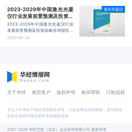
前景预测等内容。
2023-2029年中国激光光凝
激光光凝仪
仪行业发展前景预测及投资战
略咨询报告
2023-2029年中国激光光凝仪行业
发展前景预测及投资战略咨询报告，
主要包括行业产业链分析、重点企业
2023-05-24
发展分析、企业管理策略建议、发展
前景预测等内容。
关于华经
典型客户
版权申明
购买帮助
订购流程
专注大中华区产业经济情报及研究，为企业商业决策赋能，是中国领
先的市场研究报告和竞争情报提供商。
2007-2026 华经艾凯（北京）企业咨询有限公司 版权所有