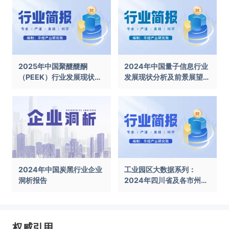
2025年中国聚醚醚酮
2024年中国量子信息行业
（PEEK）行业发展现状及
发展现状分析及前景展望报
前景展望报告
告
2024年中国炭黑行业企业
工业园区大数据系列：
洞析报告
2024年四川省及各市州工
业园区全景洞析报告
权威引用