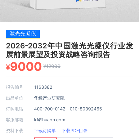
激光光凝仪
2026-2032年中国激光光凝仪行业发
展前景展望及投资战略咨询报告
9000
¥
¥12000
报告编号
1163382
出品单位
华经产业研究院
订购电话
400-700-0142 010-80392465
客服邮箱
kf@huaon.com
资料下载
下载订购单
下载PDF目录