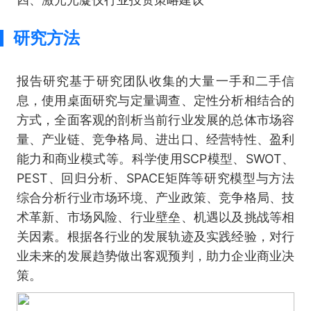
研究方法
报告研究基于研究团队收集的大量一手和二手信
息，使用桌面研究与定量调查、定性分析相结合的
方式，全面客观的剖析当前行业发展的总体市场容
量、产业链、竞争格局、进出口、经营特性、盈利
能力和商业模式等。科学使用SCP模型、SWOT、
PEST、回归分析、SPACE矩阵等研究模型与方法
综合分析行业市场环境、产业政策、竞争格局、技
术革新、市场风险、行业壁垒、机遇以及挑战等相
关因素。根据各行业的发展轨迹及实践经验，对行
业未来的发展趋势做出客观预判，助力企业商业决
策。