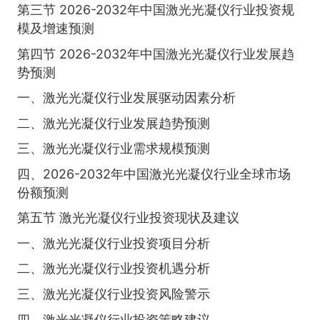
第三节 2026-2032年中国激光光凝仪行业投资规
模及增速预测
第四节 2026-2032年中国激光光凝仪行业发展趋
势预测
一、激光光凝仪行业发展驱动因素分析
二、激光光凝仪行业发展趋势预测
三、激光光凝仪行业需求规模预测
四、2026-2032年中国激光光凝仪行业全球市场
份额预测
第五节 激光光凝仪行业投资现状及建议
一、激光光凝仪行业投资项目分析
二、激光光凝仪行业投资机遇分析
三、激光光凝仪行业投资风险警示
四、激光光凝仪行业投资策略建议