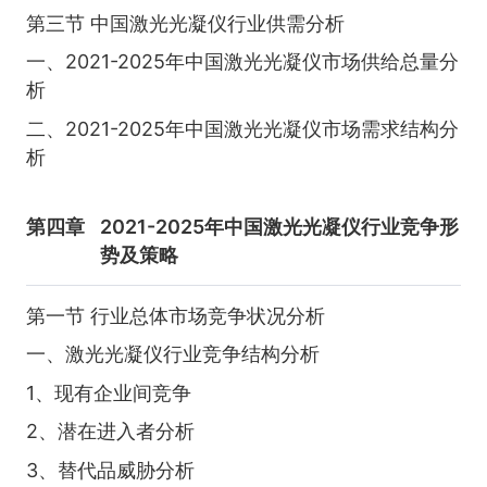
第三节 中国激光光凝仪行业供需分析
一、2021-2025年中国激光光凝仪市场供给总量分
析
二、2021-2025年中国激光光凝仪市场需求结构分
析
第四章
2021-2025年中国激光光凝仪行业竞争形
势及策略
第一节 行业总体市场竞争状况分析
一、激光光凝仪行业竞争结构分析
1、现有企业间竞争
2、潜在进入者分析
3、替代品威胁分析