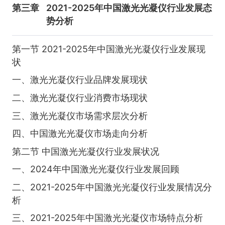
第三章
2021-2025年中国激光光凝仪行业发展态
势分析
第一节 2021-2025年中国激光光凝仪行业发展现
状
一、激光光凝仪行业品牌发展现状
二、激光光凝仪行业消费市场现状
三、激光光凝仪市场需求层次分析
四、中国激光光凝仪市场走向分析
第二节 中国激光光凝仪行业发展状况
一、2024年中国激光光凝仪行业发展回顾
二、2021-2025年中国激光光凝仪行业发展情况分
析
三、2021-2025年中国激光光凝仪市场特点分析