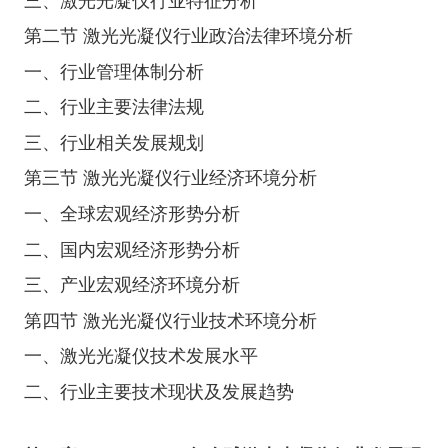
三、激光光凝仪行业特征分析
第二节 激光光凝仪行业政治法律环境分析
一、行业管理体制分析
二、行业主要法律法规
三、行业相关发展规划
第三节 激光光凝仪行业经济环境分析
一、全球宏观经济形势分析
二、国内宏观经济形势分析
三、产业宏观经济环境分析
第四节 激光光凝仪行业技术环境分析
一、激光光凝仪技术发展水平
二、行业主要技术现状及发展趋势