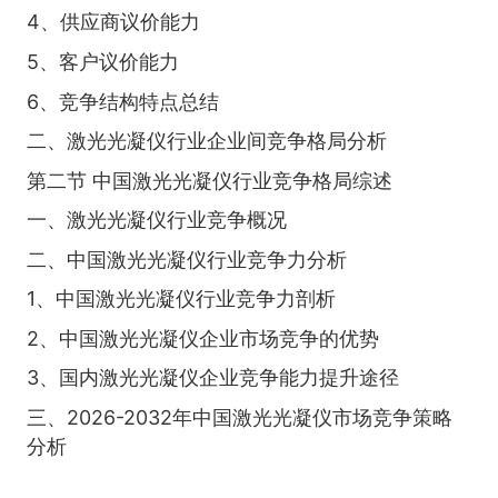
4、供应商议价能力
5、客户议价能力
6、竞争结构特点总结
二、激光光凝仪行业企业间竞争格局分析
第二节 中国激光光凝仪行业竞争格局综述
一、激光光凝仪行业竞争概况
二、中国激光光凝仪行业竞争力分析
1、中国激光光凝仪行业竞争力剖析
2、中国激光光凝仪企业市场竞争的优势
3、国内激光光凝仪企业竞争能力提升途径
三、2026-2032年中国激光光凝仪市场竞争策略
分析