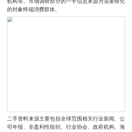
机构等。市场调研部分的一手信息来源为需要研究
的对象终端消费群体。
二手资料来源主要包括全球范围相关行业新闻、公
司年报、非盈利性组织、行业协会、政府机构、海