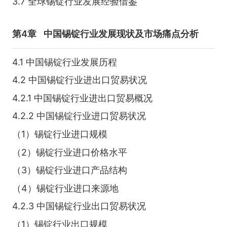
3.7 全球锡锭行业发展经验借鉴
第4章
中国锡锭行业发展现状及市场痛点分析
4.1 中国锡锭行业发展历程
4.2 中国锡锭行业进出口贸易状况
4.2.1 中国锡锭行业进出口贸易概况
4.2.2 中国锡锭行业进口贸易状况
（1）锡锭行业进口规模
（2）锡锭行业进口价格水平
（3）锡锭行业进口产品结构
（4）锡锭行业进口来源地
4.2.3 中国锡锭行业出口贸易状况
（1）锡锭行业出口规模