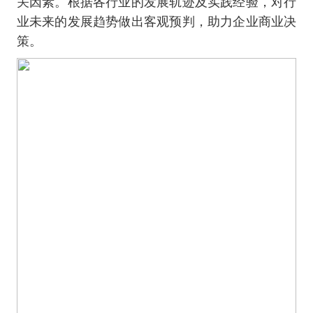
关因素。根据各行业的发展轨迹及实践经验，对行
业未来的发展趋势做出客观预判，助力企业商业决
策。