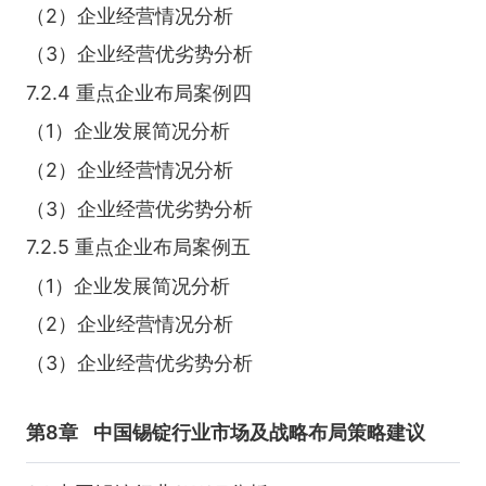
（2）企业经营情况分析
（3）企业经营优劣势分析
7.2.4 重点企业布局案例四
（1）企业发展简况分析
（2）企业经营情况分析
（3）企业经营优劣势分析
7.2.5 重点企业布局案例五
（1）企业发展简况分析
（2）企业经营情况分析
（3）企业经营优劣势分析
第8章
中国锡锭行业市场及战略布局策略建议