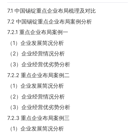
7.1 中国锡锭重点企业布局梳理及对比
7.2 中国锡锭重点企业布局案例分析
7.2.1 重点企业布局案例一
（1）企业发展简况分析
（2）企业经营情况分析
（3）企业经营优劣势分析
7.2.2 重点企业布局案例二
（1）企业发展简况分析
（2）企业经营情况分析
（3）企业经营优劣势分析
7.2.3 重点企业布局案例三
（1）企业发展简况分析