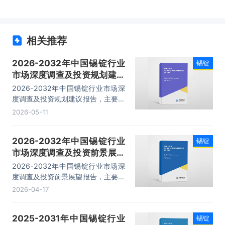
相关推荐
2026-2032年中国锡锭行业
锡锭
市场深度调查及投资规划建议
报告
2026-2032年中国锡锭行业市场深
度调查及投资规划建议报告，主要包
括行业市场竞争状况及市场格局解
2026-05-11
读、产业链分析、重点企业布局案例
研究、市场及战略布局策略建议等内
2026-2032年中国锡锭行业
锡锭
容。
市场深度调查及投资前景展望
报告
2026-2032年中国锡锭行业市场深
度调查及投资前景展望报告，主要包
括行业产业链分析、重点企业发展分
2026-04-17
析、企业管理策略建议、发展前景预
测等内容。
2025-2031年中国锡锭行业
锡锭