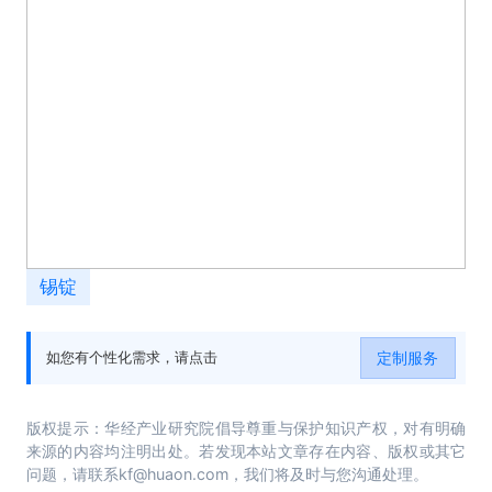
锡锭
定制服务
如您有个性化需求，请点击
版权提示：华经产业研究院倡导尊重与保护知识产权，对有明确
来源的内容均注明出处。若发现本站文章存在内容、版权或其它
问题，请联系kf@huaon.com，我们将及时与您沟通处理。