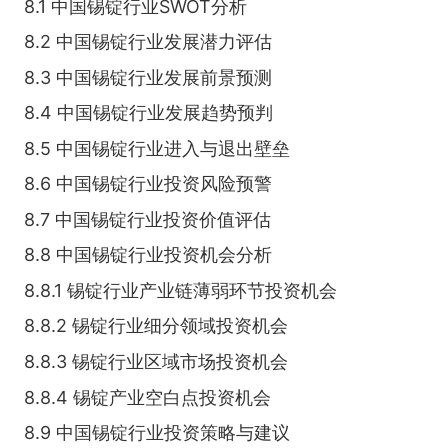
8.1 中国锡锭行业SWOT分析
8.2 中国锡锭行业发展潜力评估
8.3 中国锡锭行业发展前景预测
8.4 中国锡锭行业发展趋势预判
8.5 中国锡锭行业进入与退出壁垒
8.6 中国锡锭行业投资风险预警
8.7 中国锡锭行业投资价值评估
8.8 中国锡锭行业投资机会分析
8.8.1 锡锭行业产业链薄弱环节投资机会
8.8.2 锡锭行业细分领域投资机会
8.8.3 锡锭行业区域市场投资机会
8.8.4 锡锭产业空白点投资机会
8.9 中国锡锭行业投资策略与建议