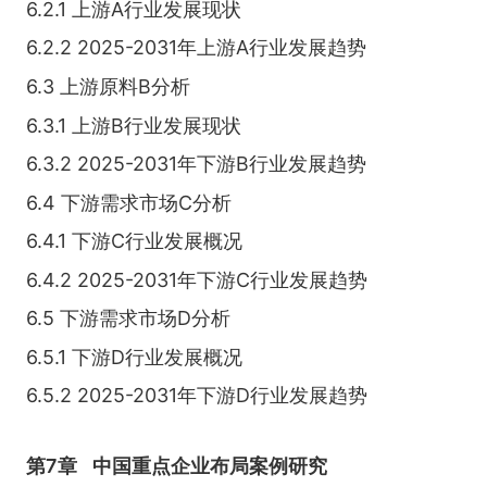
6.2.1 上游A行业发展现状
6.2.2 2025-2031年上游A行业发展趋势
6.3 上游原料B分析
6.3.1 上游B行业发展现状
6.3.2 2025-2031年下游B行业发展趋势
6.4 下游需求市场C分析
6.4.1 下游C行业发展概况
6.4.2 2025-2031年下游C行业发展趋势
6.5 下游需求市场D分析
6.5.1 下游D行业发展概况
6.5.2 2025-2031年下游D行业发展趋势
第7章
中国重点企业布局案例研究