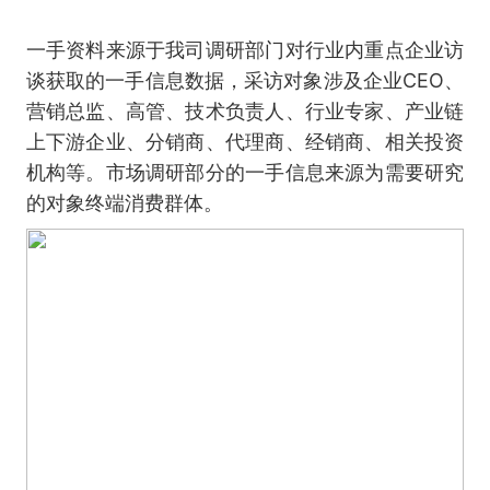
一手资料来源于我司调研部门对行业内重点企业访
谈获取的一手信息数据，采访对象涉及企业CEO、
营销总监、高管、技术负责人、行业专家、产业链
上下游企业、分销商、代理商、经销商、相关投资
机构等。市场调研部分的一手信息来源为需要研究
的对象终端消费群体。