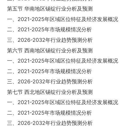
第五节 华南地区锡锭行业分析及预测
一、2021-2025年区域区位特征及经济发展概况
二、2021-2025年市场规模情况分析
三、2026-2032年行业趋势预测分析
第六节 西南地区锡锭行业分析及预测
一、2021-2025年区域区位特征及经济发展概况
二、2021-2025年市场规模情况分析
三、2026-2032年行业趋势预测分析
第七节 西北地区锡锭行业分析及预测
一、2021-2025年区域区位特征及经济发展概况
二、2021-2025年市场规模情况分析
三、2026-2032年行业趋势预测分析