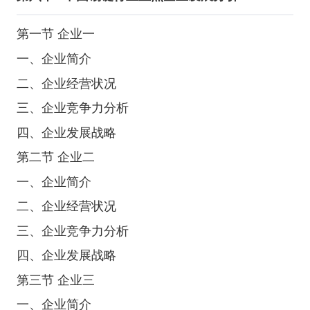
第一节 企业一
一、企业简介
二、企业经营状况
三、企业竞争力分析
四、企业发展战略
第二节 企业二
一、企业简介
二、企业经营状况
三、企业竞争力分析
四、企业发展战略
第三节 企业三
一、企业简介