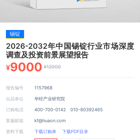
锡锭
2026-2032年中国锡锭行业市场深度
调查及投资前景展望报告
9000
¥
¥12000
报告编号
1157968
出品单位
华经产业研究院
订购电话
400-700-0142 010-80392465
客服邮箱
kf@huaon.com
资料下载
下载订购单
下载PDF目录