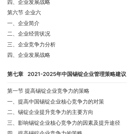
四、企业发展战略
第六节 企业六
一、企业简介
二、企业经营状况
三、企业竞争力分析
四、企业发展战略
第七章
2021-2025年中国锡锭企业管理策略建议
第一节 提高锡锭企业竞争力的策略
一、提高中国锡锭企业核心竞争力的对策
二、锡锭企业提升竞争力的主要方向
三、影响锡锭企业核心竞争力的因素及提升途径
四、提高锡锭企业竞争力的策略