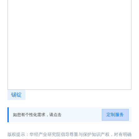
锡锭
定制服务
如您有个性化需求，请点击
版权提示：华经产业研究院倡导尊重与保护知识产权，对有明确