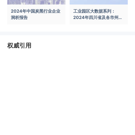
2024年中国炭黑行业企业
工业园区大数据系列：
洞析报告
2024年四川省及各市州工
业园区全景洞析报告
权威引用