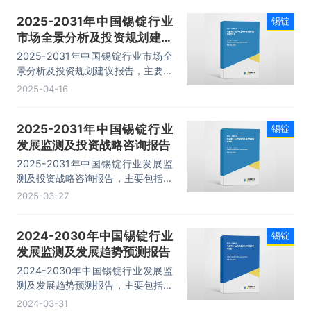
测等内容。
2025-2031年中国锡锭行业
锡锭
市场全景分析及投资规划建议
报告
2025-2031年中国锡锭行业市场全
景分析及投资规划建议报告，主要包
括行业市场竞争状况及市场格局解
2025-04-16
读、产业链分析、重点企业布局案例
研究、市场及战略布局策略建议等内
2025-2031年中国锡锭行业
锡锭
容。
发展监测及投资战略咨询报告
2025-2031年中国锡锭行业发展监
测及投资战略咨询报告，主要包括行
业产业链分析、重点企业发展分析、
2025-03-27
企业管理策略建议、发展前景预测等
内容。
2024-2030年中国锡锭行业
锡锭
发展监测及发展趋势预测报告
2024-2030年中国锡锭行业发展监
测及发展趋势预测报告，主要包括行
业市场竞争状况及市场格局解读、产
2024-03-31