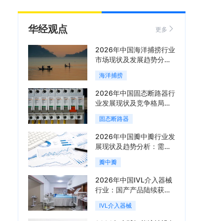
华经观点
更多
2026年中国海洋捕捞行业
市场现状及发展趋势分
析：科技赋能与智能化转
海洋捕捞
型加速「图」
2026年中国固态断路器行
业发展现状及竞争格局分
析：国际巨头领跑技术，
固态断路器
国内企业加速追赶「图」
2026年中国瓣中瓣行业发
展现状及趋势分析：需求
可持续释放，市场发展前
瓣中瓣
景良好「图」
2026年中国IVL介入器械
行业：国产产品陆续获
批，市场将进入持续高增
IVL介入器械
长阶段「图」