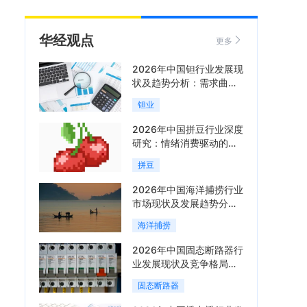
华经观点
更多
2026年中国钽行业发展现
状及趋势分析：需求曲线
陡峭与供给曲线平缓的博
钽业
弈加剧「图」
2026年中国拼豆行业深度
研究：情绪消费驱动的新
兴手工赛道「图」
拼豆
2026年中国海洋捕捞行业
市场现状及发展趋势分
析：科技赋能与智能化转
海洋捕捞
型加速「图」
2026年中国固态断路器行
业发展现状及竞争格局分
析：国际巨头领跑技术，
固态断路器
国内企业加速追赶「图」