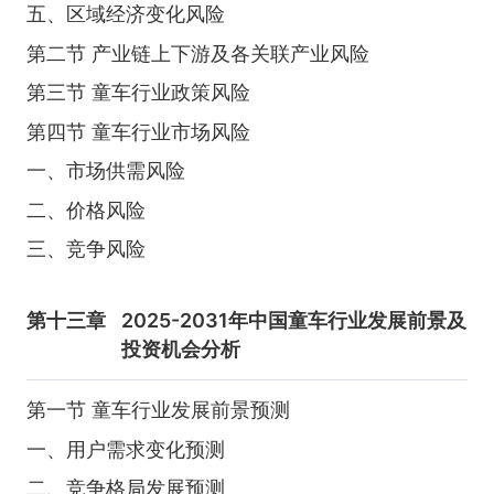
五、区域经济变化风险
第二节 产业链上下游及各关联产业风险
第三节 童车行业政策风险
第四节 童车行业市场风险
一、市场供需风险
二、价格风险
三、竞争风险
第十三章
2025-2031年中国童车行业发展前景及
投资机会分析
第一节 童车行业发展前景预测
一、用户需求变化预测
二、竞争格局发展预测