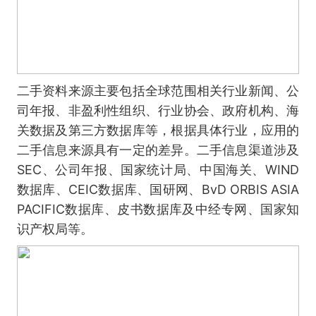
二手资料来源主要包括全球范围相关行业新闻、公
司年报、非盈利性组织、行业协会、政府机构、海
关数据及第三方数据库等，根据具体行业，应用的
二手信息来源具有一定的差异。二手信息渠道涉及
SEC、公司年报、国家统计局、中国海关、WIND
数据库、CEIC数据库、国研网、BvD ORBIS ASIA
PACIFIC数据库、皮书数据库及中经专网、国家知
识产权局等。