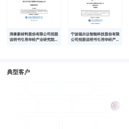
润泰新材料股份有限公司招股
宁波福尔达智能科技股份有限
说明书引用华经产业研究院数
公司招股说明书引用华经产业
据
研究院数据
典型客户