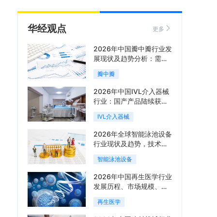
华经观点
更多
2026年中国瓣中瓣行业发
展现状及趋势分析：需求
可持续释放，市场发展前
瓣中瓣
景良好「图」
2026年中国IVL介入器械
行业：国产产品陆续获
批，市场将进入持续高增
IVL介入器械
长阶段「图」
2026年全球智能泳池设备
行业现状及趋势，技术端
朝着系统集成、绿色节能
智能泳池设备
方向迭代「图」
2026年中国再生医学行业
发展历程、市场规模、相
关政策、产业链、竞争格
再生医学
局及发展潜力分析「图」