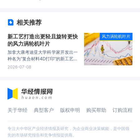
相关推荐
新工艺打造出更轻且旋转更快
风力涡轮机叶片
的风力涡轮机叶片
加拿大康考迪亚大学科学家开发出一
种名为“复合材料4D打印”的新工艺，
利用扁平的碳纤维复合面板，打造出
2026-07-08
更轻、旋转更快的风力涡轮机叶片。
这一进展可使垂直风力涡轮机变得更
轻、更便宜且更易生产。相关论文发
表于新一期《聚合物复合材料》杂
志。
关于华经
典型客户
版权申明
购买帮助
订购流程
专注大中华区产业经济情报及研究，为企业商业决策赋能，是中国领
先的市场研究报告和竞争情报提供商。