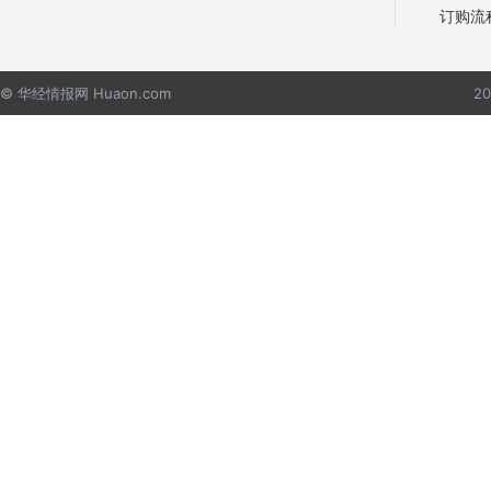
订购流
© 华经情报网 Huaon.com
2