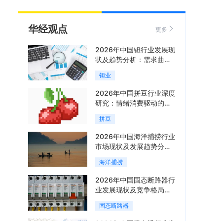
华经观点
更多
2026年中国钽行业发展现
状及趋势分析：需求曲线
陡峭与供给曲线平缓的博
钽业
弈加剧「图」
2026年中国拼豆行业深度
研究：情绪消费驱动的新
兴手工赛道「图」
拼豆
2026年中国海洋捕捞行业
市场现状及发展趋势分
析：科技赋能与智能化转
海洋捕捞
型加速「图」
2026年中国固态断路器行
业发展现状及竞争格局分
析：国际巨头领跑技术，
固态断路器
国内企业加速追赶「图」